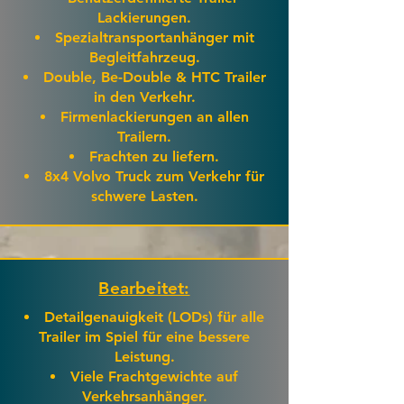
Lackierungen.
Spezialtransportanhänger mit
Begleitfahrzeug.
Double, Be-Double & HTC Trailer
in den Verkehr.
Firmenlackierungen an allen
Trailern.
Frachten zu liefern.
8x4 Volvo Truck zum Verkehr für
schwere Lasten.
Bearbeitet:
Detailgenauigkeit (LODs) für alle
Trailer im Spiel für eine bessere
Leistung.
Viele Frachtgewichte auf
Verkehrsanhänger.