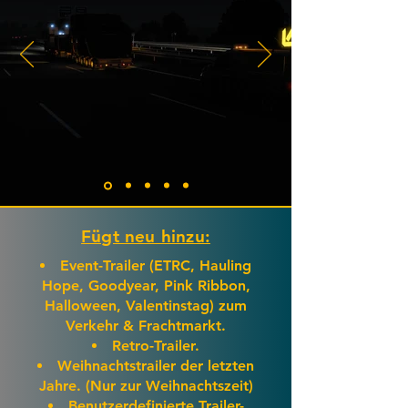
Fügt neu hinzu:
Event-Trailer (ETRC, Hauling
Hope, Goodyear, Pink Ribbon,
Halloween, Valentinstag) zum
Verkehr & Frachtmarkt.
Retro-Trailer.
Weihnachtstrailer der letzten
Jahre. (Nur zur Weihnachtszeit)
Benutzerdefinierte Trailer-