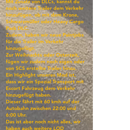
Mit Zusatz von DLCs, kannst du
noch weitere Trailer dem Verkehr
hinzufügen, ob mit dem Krone,
Schwarzmüller oder Heavy Cargo
Pack DLC.
Zudem, haben wir neue Paintjobs
für die Trailer im Verkehr
hinzugefügt.
Zur Weihnachts oder Osterzeit,
fügen wir zudem noch eigen oder
von SCS erstellte Trailer hinzu.
Ein Highlight unseres Mod ist,
dass wir ein Spezial Transport mit
Escort Fahrzeug dem Verkehr
hinzugefügt haben.
Dieser fährt mit 60 kmh auf der
Autobahn zwischen 22:00 und
6:00 Uhr.
Das ist aber noch nicht alles, wir
haben auch weitere LOD