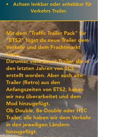
Achsen lenkbar oder anhebbar für
Verkehrs Trailer.
Mit dem "Traffic Trailer Pack" für
"ETS2" fügst du neue Trailer dem
Verkehr und dem Frachtmarkt
hinzu.
Darunter viele Event Trailer, die in
den letzten Jahren von SCS
erstellt worden. Aber auch alte
Trailer (Retro) aus den
Anfangszeiten von ETS2, haben
wir neu überarbeitet und dem
Mod hinzugefügt.
Ob Double, Be-Double oder HTC
Trailer, alle haben wir dem Verkehr
in den jeweiligen Ländern
hinzugefügt.